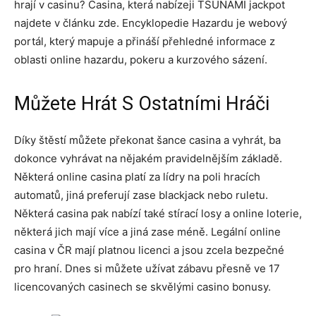
hrají v casinu? Casina, která nabízeji TSUNAMI jackpot
najdete v článku zde. Encyklopedie Hazardu je webový
portál, který mapuje a přináší přehledné informace z
oblasti online hazardu, pokeru a kurzového sázení.
Můžete Hrát S Ostatními Hráči
Díky štěstí můžete překonat šance casina a vyhrát, ba
dokonce vyhrávat na nějakém pravidelnějším základě.
Některá online casina platí za lídry na poli hracích
automatů, jiná preferují zase blackjack nebo ruletu.
Některá casina pak nabízí také stírací losy a online loterie,
některá jich mají více a jiná zase méně. Legální online
casina v ČR mají platnou licenci a jsou zcela bezpečné
pro hraní. Dnes si můžete užívat zábavu přesně ve 17
licencovaných casinech se skvělými casino bonusy.