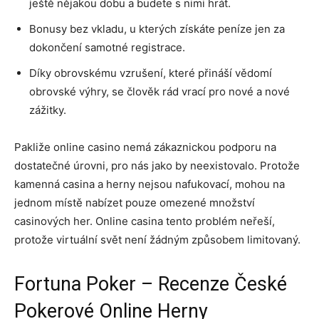
ještě nějakou dobu a budete s nimi hrát.
Bonusy bez vkladu, u kterých získáte peníze jen za
dokončení samotné registrace.
Díky obrovskému vzrušení, které přináší vědomí
obrovské výhry, se člověk rád vrací pro nové a nové
zážitky.
Pakliže online casino nemá zákaznickou podporu na
dostatečné úrovni, pro nás jako by neexistovalo. Protože
kamenná casina a herny nejsou nafukovací, mohou na
jednom místě nabízet pouze omezené množství
casinových her. Online casina tento problém neřeší,
protože virtuální svět není žádným způsobem limitovaný.
Fortuna Poker – Recenze České
Pokerové Online Herny