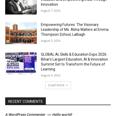
Innovation
August 7, 2026
Empowering Futures: The Visionary
Leadership of Ms. Abha Walters at Emma
Thompson School, Lalbagh
August 5, 2026
GLOBAL AI, Skills & Education Expo 2026:
Bihar’s Largest Education, AI & Innovation
Summit Set to Transform the Future of
Learning
August 4, 2026
Load more
RECENT COMMENTS
A WordPress Commenter
Hello world!
on