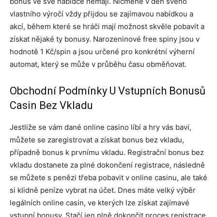
bonus ve své nabídce nemají. Nicméně v den svého
vlastního výročí vždy přijdou se zajímavou nabídkou a
akcí, během které se hráči mají možnost skvěle pobavit a
získat nějaké ty bonusy. Narozeninové free spiny jsou v
hodnotě 1 Kč/spin a jsou určené pro konkrétní výherní
automat, který se může v průběhu času obměňovat.
Obchodní Podmínky U Vstupních Bonusů
Casin Bez Vkladu
Jestliže se vám dané online casino líbí a hry vás baví,
můžete se zaregistrovat a získat bonus bez vkladu,
případně bonus k prvnímu vkladu. Registrační bonus bez
vkladu dostanete za plné dokončení registrace, následně
se můžete s penězi třeba pobavit v online casinu, ale také
si klidně peníze vybrat na účet. Dnes máte velký výběr
legálních online casin, ve kterých lze získat zajímavé
vstupní bonusy. Stačí jen plně dokončit proces registrace