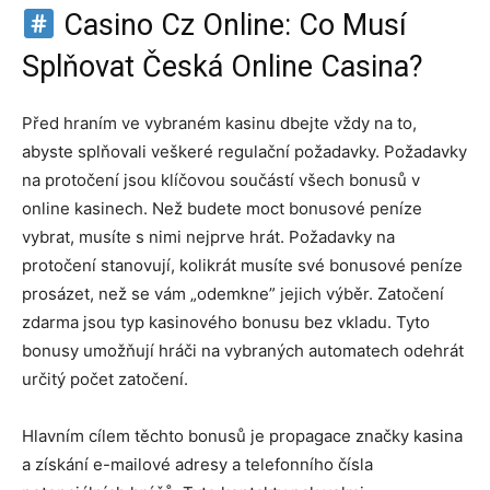
Casino Cz Online: Co Musí
Splňovat Česká Online Casina?
Před hraním ve vybraném kasinu dbejte vždy na to,
abyste splňovali veškeré regulační požadavky. Požadavky
na protočení jsou klíčovou součástí všech bonusů v
online kasinech. Než budete moct bonusové peníze
vybrat, musíte s nimi nejprve hrát. Požadavky na
protočení stanovují, kolikrát musíte své bonusové peníze
prosázet, než se vám „odemkne” jejich výběr. Zatočení
zdarma jsou typ kasinového bonusu bez vkladu. Tyto
bonusy umožňují hráči na vybraných automatech odehrát
určitý počet zatočení.
Hlavním cílem těchto bonusů je propagace značky kasina
a získání e-mailové adresy a telefonního čísla